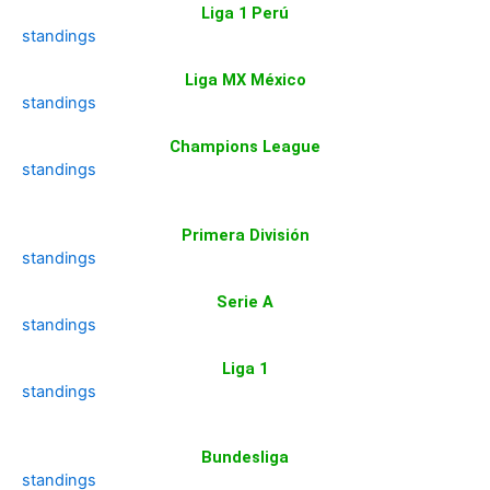
Liga 1 Perú
standings
Liga MX México
standings
Champions League
standings
Primera División
standings
Serie A
standings
Liga 1
standings
Bundesliga
standings