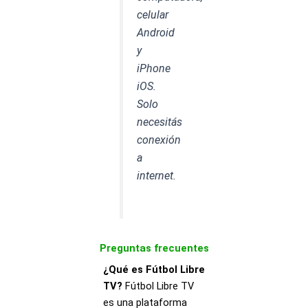
celular
Android
y
iPhone
iOS.
Solo
necesitás
conexión
a
internet.
Preguntas frecuentes
¿Qué es Fútbol Libre
TV?
Fútbol Libre TV
es una plataforma