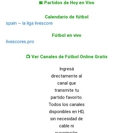
📅 Partidos de Hoy en Vivo
Calendario de fútbol
spain ~ la liga livescore
Fútbol en vivo
livescores.pro
📺 Ver Canales de Fútbol Online Gratis
Ingresá
directamente al
canal que
transmite tu
partido favorito.
Todos los canales
disponibles en HD,
sin necesidad de
cable ni
suscripción.