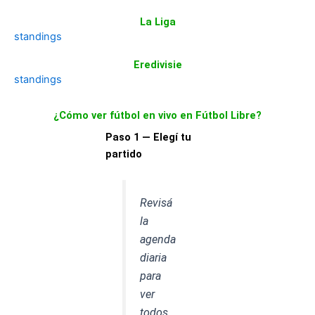
La Liga
standings
Eredivisie
standings
¿Cómo ver fútbol en vivo en Fútbol Libre?
Paso 1 — Elegí tu
partido
Revisá
la
agenda
diaria
para
ver
todos