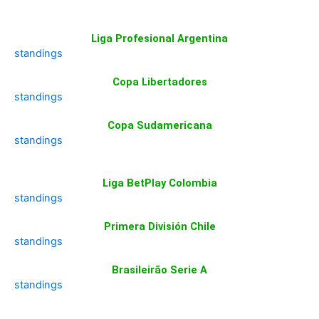
Liga Profesional Argentina
standings
Copa Libertadores
standings
Copa Sudamericana
standings
Liga BetPlay Colombia
standings
Primera División Chile
standings
Brasileirão Serie A
standings