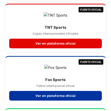
FUENTE OFICIAL
TNT Sports
Copas internacionales oficiales
Ver en plataforma oficial
FUENTE OFICIAL
Fox Sports
Fútbol internacional oficial
Ver en plataforma oficial