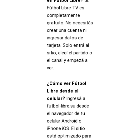
en Fútbol Libre?
Sí.
Fútbol Libre TV es
completamente
gratuito. No necesitás
crear una cuenta ni
ingresar datos de
tarjeta. Solo entrá al
sitio, elegí el partido o
el canal y empezá a
ver.
¿Cómo ver Fútbol
Libre desde el
celular?
Ingresá a
futbol-libre.su desde
el navegador de tu
celular Android o
iPhone iOS. El sitio
está optimizado para