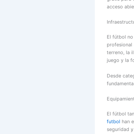
acceso abier
Infraestruct
El fútbol n
profesional
terreno, la 
juego y la f
Desde catego
fundamental
Equipamiento
El fútbol t
futbol
han e
seguridad y