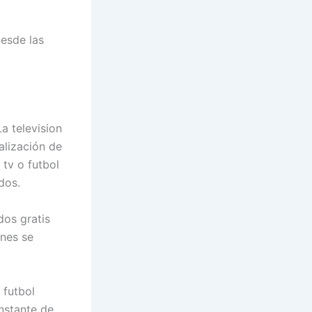
desde las
a television
alización de
 tv o futbol
dos.
dos gratis
ones se
 futbol
onstante de