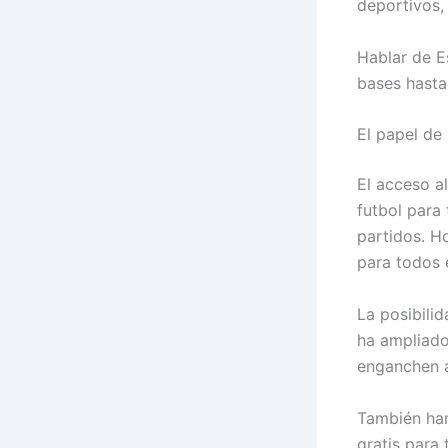
deportivos,
Hablar de E
bases hasta 
El papel de 
El acceso a
futbol para
partidos. H
para todos 
La posibili
ha ampliado
enganchen a
También han
gratis para