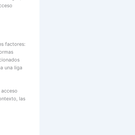
acceso
es factores:
aformas
icionados
a una liga
e acceso
ontexto, las