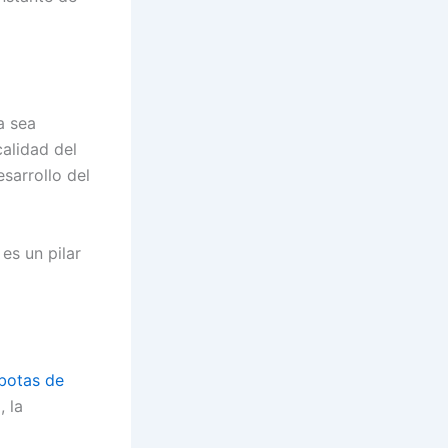
a sea
alidad del
esarrollo del
 es un pilar
botas de
 la