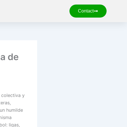
Contact
ta de
 colectiva y
teras,
 un humilde
 misma
ol: ligas,