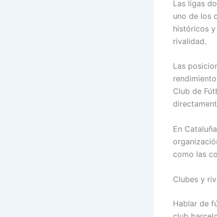
Las ligas d
uno de los 
históricos 
rivalidad.
Las posicio
rendimiento
Club de Fútb
directamente
En Cataluña
organización
como las co
Clubes y riv
Hablar de f
club barcel