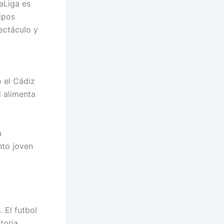
LaLiga es
ipos
ectáculo y
 el Cádiz
l alimenta
a
nto joven
 El futbol
toria,