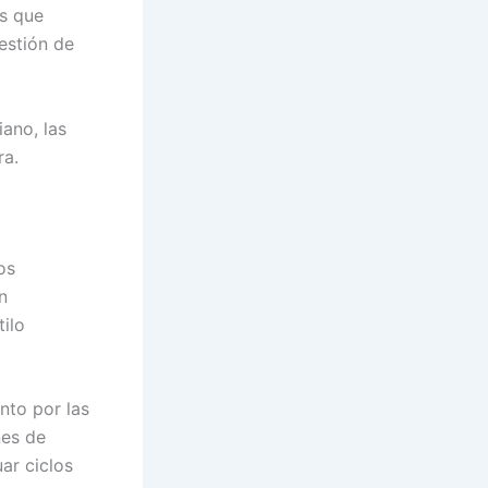
ás que
estión de
iano, las
ra.
os
n
ilo
nto por las
nes de
ar ciclos