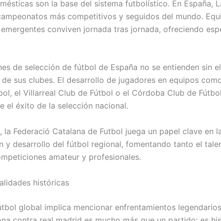
omésticas son la base del sistema futbolístico. En España, 
campeonatos más competitivos y seguidos del mundo. Equ
y emergentes conviven jornada tras jornada, ofreciendo esp
nes de selección de fútbol de España no se entienden sin el
 de sus clubes. El desarrollo de jugadores en equipos como
ol, el Villarreal Club de Fútbol o el Córdoba Club de Fútbo
 el éxito de la selección nacional.
, la Federació Catalana de Futbol juega un papel clave en l
 y desarrollo del fútbol regional, fomentando tanto el tale
mpeticiones amateur y profesionales.
alidades históricas
útbol global implica mencionar enfrentamientos legendarios.
ona contra real madrid es mucho más que un partido: es his