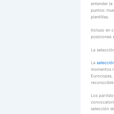
entender la
puntos: mue
plantillas.
Incluso en c
posiciones s
La selecció
La
selecció
momentos má
Eurocopas, 
reconocible 
Los partido
convocatori
selección d