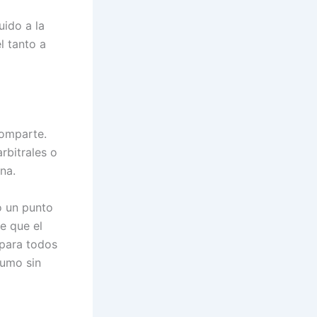
ido a la
l tanto a
comparte.
rbitrales o
na.
o un punto
e que el
 para todos
sumo sin