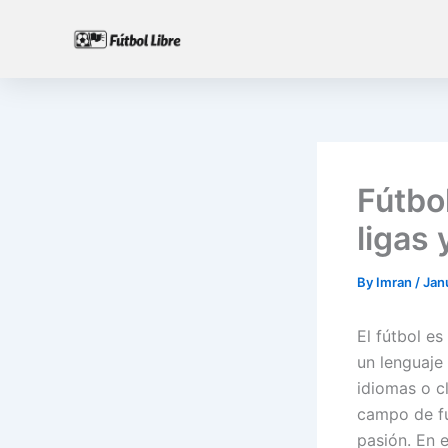
Skip
to
content
Fútbo
ligas 
By
Imran
/
Jan
El fútbol e
un lenguaje
idiomas o c
campo de fu
pasión. En 