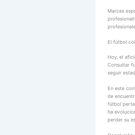
Marcas espe
profesional
profesional
El fútbol c
Hoy, el afic
Consultar fu
seguir esta
En este con
de encuentr
fútbol pert
ha evolucio
perder su es